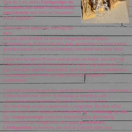
Hast du Lust, etwas
Einzigartiges zu
erschaffen, das deine Persönlichkeit
unterstreicht
und dich auf besondere
Weise begleitet?
Dann habe ich genau das Richtige für
dich!
Ich lade dich herzlich zu meinen energetischen Schmuck-
Workshops ein, in denen du dein ganz persönliches Schmuckstück
gestalten kannst – sei es ein Armband, eine Kette oder eine Mala.
Erlebe den kreativen Prozess und gestalte ein Stück, das nicht nur
schön ist, sondern auch mit positiver Energie aufgeladen wird.
Hier kannst du dein Schmuckstück nach deinen ganz individuellen
Vorstellungen entwerfen und mit deinen Lieblingsteilen
kombinieren.
Vielleicht wählst du auch den zauberhaften Capskeeper, um deinem
Schmuckstück eine tiefere Bedeutung zu verleihen – als
„Herzenswunschbewahrer“ für deine Träume und Ziele.
Der Workshop ist eine wundervolle Gelegenheit, für dich selbst
kreativ zu sein, zu entspannen und
mit dir in Verbindung zu sein
.
Die
Gruppenenergie
wird dich inspirieren und gleichzeitig
bekommst du die Möglichkeit, dein ganz
persönliches
Lieblingsstück
zu kreieren, das dich in Zukunft stärkt und