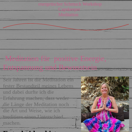
energetischer Schmuck Workshop
Capskeeper
Meditation
Meditation für positive Energie,
Entspannung und Bewusstsein
Seit Jahren ist die Meditation ein
fester Bestandteil meines Lebens
und dabei durfte ich die
Erfahrung machen, dass weder
die Länge der Meditation noch
die Art und Weise, wie ich
meditiere einen Unterschied
machen.