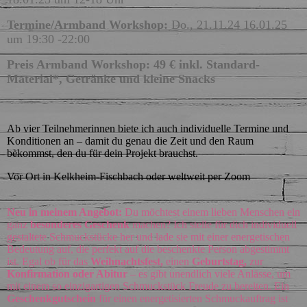
Termine/Armband Workshop:
Do., 21.11.24 16.01.25
um 19:30 -22:00
Preis Armband Workshop: 49 € inkl. Standard-
Material*, Getränke und kleine Snacks
Ab vier Teilnehmerinnen biete ich auch individuelle Termine und
Konditionen an – damit du genau die Zeit und den Raum
bekommst, den du für dein Projekt brauchst.
Vor Ort in Kelkheim-Fischbach oder weltweit per Zoom
Neu in meinem Angebot:
Du möchtest einem lieben Menschen ein
ganz
besonderes Geschenk
machen? Ich stelle für dich individuell
gestaltete Schmuckstücke her und lade sie mit einer energetischen
Bedeutung auf, die perfekt auf die beschenkte Person abgestimmt
ist. Egal ob für das
Weihnachtsfest,
einen
Geburtstag,
zur
Konfirmation oder Abitur
– es gibt unendlich viele Anlässe, um
mit einem so einzigartigen Schmuckstück Freude zu bereiten. Ein
Geschenkgutschein
für einen energetisierten Schmuckauftrag ist