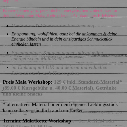
begleitet.
Kreiere deinen ganz persönlichen energetischen Unterstützer für
deinen Weg- eine Mala, Kette oder ein Armband aus Edelsteinen.
Meditation & Mantren zur Einstimmung
Entspannung, wohlfühlen, ganz bei dir ankommen & deine
Energie bündeln und in dein einzigartiges Schmuckstück
einfließen lassen
Eigenhändiges Knüpfen deiner individuellen
energetischen Mala/Kette
im Einklang mit DIR und deinem individuellen
Schmuckstück nach Hause gehen:
Preis Mala Workshop:
129 € inkl. Standard-Material*
(89,00 € Kursgebühr u. 40,00 € Material), Getränke
und kleine Snacks
* alternatives Material oder dein eigenes Lieblingsstück
kann selbstverständlich auch einfließen
Termine Mala/Kette Workshop
:
Sa. 30.11.24 oder
18.01.25 um 12-18 Uhr